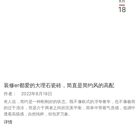
8月
18
装修er都爱的大理石瓷砖，简直是简约风的高配
作者：
2022年8月18日
有人说，简约是一种刚刚好的状态。既不像欧式的浮夸奢华，也不像极简
的过于清冷，而是介于两者之间的完美平衡，简单中带着气质感，低调中
透着高级感，自然纯粹，却包罗万象。
详情