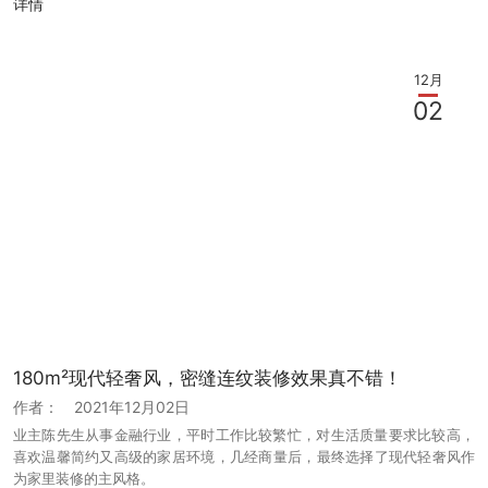
详情
12月
02
180m²现代轻奢风，密缝连纹装修效果真不错！
作者：
2021年12月02日
业主陈先生从事金融行业，平时工作比较繁忙，对生活质量要求比较高，
喜欢温馨简约又高级的家居环境，几经商量后，最终选择了现代轻奢风作
为家里装修的主风格。