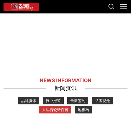
NEWS INFORMATION
新闻资讯
品牌资讯
行业报道
最新签约
品牌视觉
大理石瓷砖百科
地板砖