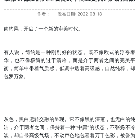
作者：
发布日期: 2022-08-18
简约风，开启了一个新的审美时代。
有人说，简约是一种刚刚好的状态。既不像欧式的浮夸奢
华，也不像极简的过于清冷，而是介于两者之间的完美平
衡，简单中带着气质感，低调中透着高级感，自然纯粹，却
包罗万象。
灰色，黑白运转交融的呈现。它不像黑的深邃，也无白的纯
洁，介于两者之间，保持着一种“中庸”的状态，不张扬不冷
淡，却自带高级气场，不动声色地包容着万千色彩，被誉为