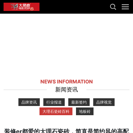
NEWS INFORMATION
新闻资讯
品牌资讯
行业报道
最新签约
品牌视觉
大理石瓷砖百科
地板砖
装修er都爱的大理石瓷砖，简直是简约风的高配