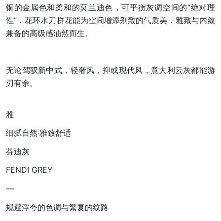
铜的金属色和柔和的莫兰迪色，可平衡灰调空间的“绝对理
性”，花环水刀拼花能为空间增添别致的气质美，雅致与内敛
兼备的高级感油然而生。
无论驾驭新中式，轻奢风，抑或现代风，意大利云灰都能游
刃有余。
雅
细腻自然·雅致舒适
芬迪灰
FENDI GREY
—
规避浮夸的色调与繁复的纹路