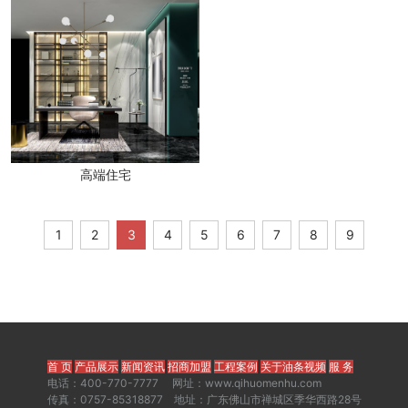
高端住宅
1
2
3
4
5
6
7
8
9
首 页
产品展示
新闻资讯
招商加盟
工程案例
关于油条视频
服 务
电话：400-770-7777 网址：www.qihuomenhu.com
传真：0757-85318877 地址：广东佛山市禅城区季华西路28号