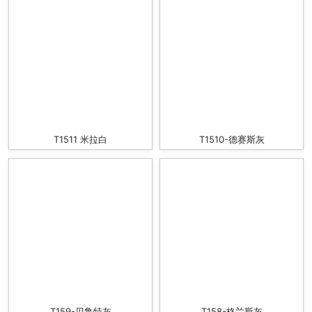
T1511 米拉白
T1510-德赛斯灰
T159-贝鲁特灰
T158-格兰斯灰