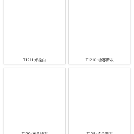
T1211 米拉白
T1210-德赛斯灰
T129-布鲁特灰
T128-格兰斯灰